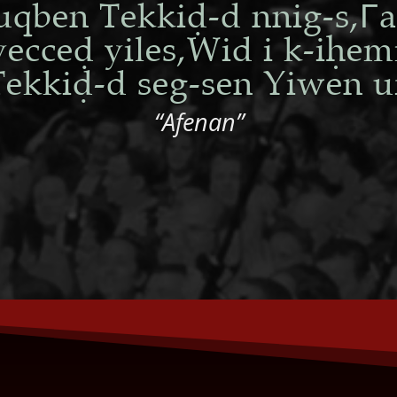
luqben TekkiÑ-d nnig-s,Γ
yecceÑ yiles,Wid i k-iàem
ekkiÑ-d seg-sen Yiwen ur
“Afenan”