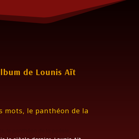
lbum de Lounis Aït
s mots, le panthéon de la
s, le panthéon de la poésie…