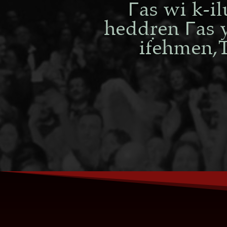
Γas wi k-i
heddÂen Γas 
ifehmen,T