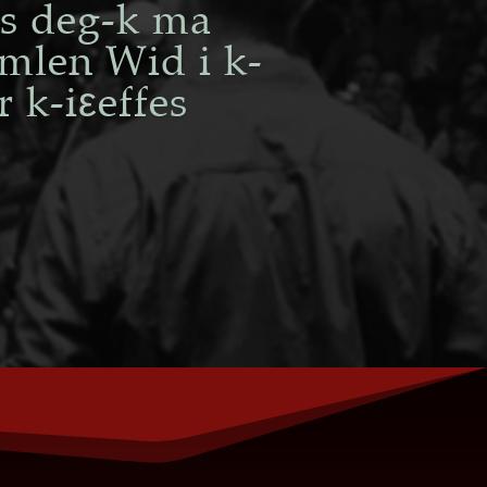
as deg-k ma
mlen Wid i k-
 k-iεeffes