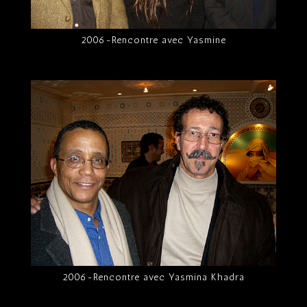
2006-Rencontre avec Yasmine
2006-Rencontre avec Yasmina Khadra