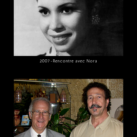
2007-Rencontre avec Nora