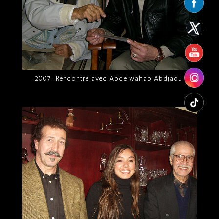
2007-Rencontre avec Abdelwahab Abdjaoui